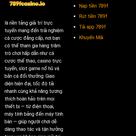
Nạp tiền 789f
Rút tiền 789f
là nền tảng giải trí trực
Tải app 789f
tuyến mang đến trải nghiệm
Khuyến Mãi
cá cược đẳng cấp, nơi bạn
có thể tham gia hàng trăm
trò chơi hấp dẫn như cá
cược thể thao, casino trực
tuyến, slot game nổ hũ và
bắn cá đổi thưởng. Giao
diện hiện đại, tốc độ tải
nhanh cùng khả năng tương
thích hoàn hảo trên mọi
thiết bị — từ điện thoại,
máy tính bảng đến máy tính
bàn — giúp người chơi dễ
dàng thao tác và tận hưởng