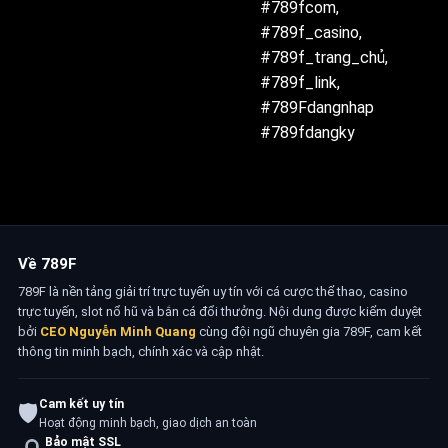
#789fcom,
#789f_casino,
#789f_trang_chủ,
#789f_link,
#789Fdangnhap
#789fdangky
Về 789F
789F là nền tảng giải trí trực tuyến uy tín với cá cược thể thao, casino
trực tuyến, slot nổ hũ và bắn cá đổi thưởng. Nội dung được kiểm duyệt
bởi
CEO Nguyễn Minh Quang
cùng đội ngũ chuyên gia 789F, cam kết
thông tin minh bạch, chính xác và cập nhật.
Cam kết uy tín
🛡
Hoạt động minh bạch, giao dịch an toàn
Bảo mật SSL