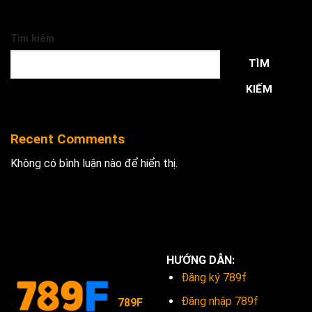
Tìm kiếm
TÌM
KIẾM
Recent Comments
Không có bình luận nào để hiển thị.
HƯỚNG DẪN:
Đăng ký 789f
Đăng nhập 789f
789F