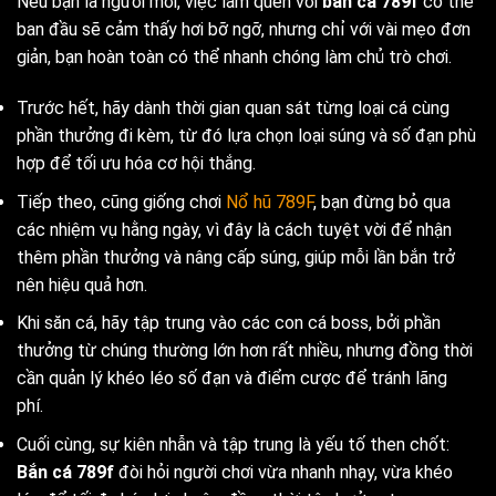
Nếu bạn là người mới, việc làm quen với
bắn cá 789f
có thể
ban đầu sẽ cảm thấy hơi bỡ ngỡ, nhưng chỉ với vài mẹo đơn
giản, bạn hoàn toàn có thể nhanh chóng làm chủ trò chơi.
Trước hết, hãy dành thời gian quan sát từng loại cá cùng
phần thưởng đi kèm, từ đó lựa chọn loại súng và số đạn phù
hợp để tối ưu hóa cơ hội thắng.
Tiếp theo, cũng giống chơi
Nổ hũ 789F
, bạn đừng bỏ qua
các nhiệm vụ hằng ngày, vì đây là cách tuyệt vời để nhận
thêm phần thưởng và nâng cấp súng, giúp mỗi lần bắn trở
nên hiệu quả hơn.
Khi săn cá, hãy tập trung vào các con cá boss, bởi phần
thưởng từ chúng thường lớn hơn rất nhiều, nhưng đồng thời
cần quản lý khéo léo số đạn và điểm cược để tránh lãng
phí.
Cuối cùng, sự kiên nhẫn và tập trung là yếu tố then chốt:
Bắn cá 789f
đòi hỏi người chơi vừa nhanh nhạy, vừa khéo