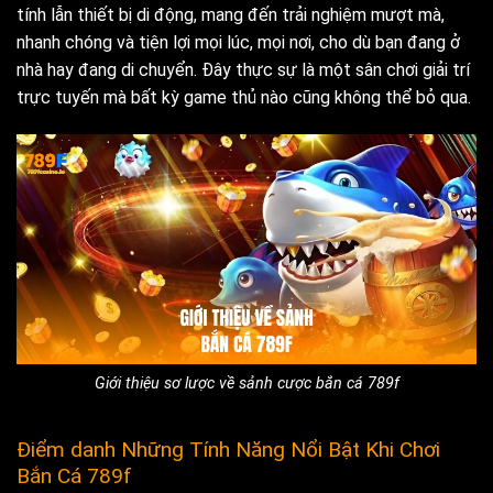
tính lẫn thiết bị di động, mang đến trải nghiệm mượt mà,
nhanh chóng và tiện lợi mọi lúc, mọi nơi, cho dù bạn đang ở
nhà hay đang di chuyển. Đây thực sự là một sân chơi giải trí
trực tuyến mà bất kỳ game thủ nào cũng không thể bỏ qua.
Giới thiệu sơ lược về sảnh cược bắn cá 789f
Điểm danh Những Tính Năng Nổi Bật Khi Chơi
Bắn Cá 789f