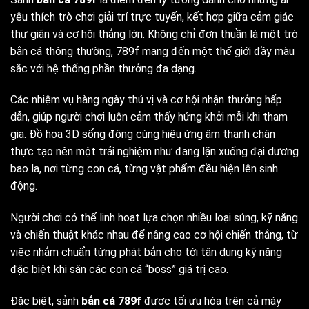
yêu thích trò chơi giải trí trực tuyến, kết hợp giữa cảm giác
thư giãn và cơ hội thắng lớn. Không chỉ đơn thuần là một trò
bắn cá thông thường, 789f mang đến một thế giới đầy màu
sắc với hệ thống phần thưởng đa dạng.
Các nhiệm vụ hàng ngày thú vị và cơ hội nhận thưởng hấp
dẫn, giúp người chơi luôn cảm thấy hứng khởi mỗi khi tham
gia. Đồ họa 3D sống động cùng hiệu ứng âm thanh chân
thực tạo nên một trải nghiệm như đang lặn xuống đại dương
bao la, nơi từng con cá, từng vật phẩm đều hiện lên sinh
động.
Người chơi có thể linh hoạt lựa chọn nhiều loại súng, kỹ năng
và chiến thuật khác nhau để nâng cao cơ hội chiến thắng, từ
việc nhắm chuẩn từng phát bắn cho tới tận dụng kỹ năng
đặc biệt khi săn các con cá “boss” giá trị cao.
Đặc biệt, sảnh
bắn cá 789f
được tối ưu hóa trên cả máy