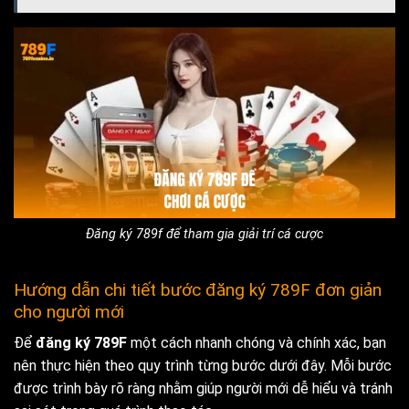
Đăng ký 789f để tham gia giải trí cá cược
Hướng dẫn chi tiết bước đăng ký 789F đơn giản
cho người mới
Để
đăng ký 789F
một cách nhanh chóng và chính xác, bạn
nên thực hiện theo quy trình từng bước dưới đây. Mỗi bước
được trình bày rõ ràng nhằm giúp người mới dễ hiểu và tránh