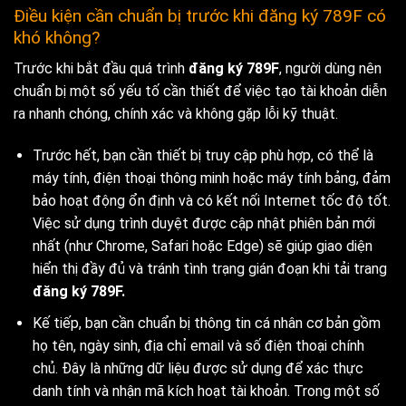
Điều kiện cần chuẩn bị trước khi đăng ký 789F có
khó không?
Trước khi bắt đầu quá trình
đăng ký 789F
, người dùng nên
chuẩn bị một số yếu tố cần thiết để việc tạo tài khoản diễn
ra nhanh chóng, chính xác và không gặp lỗi kỹ thuật.
Trước hết, bạn cần thiết bị truy cập phù hợp, có thể là
máy tính, điện thoại thông minh hoặc máy tính bảng, đảm
bảo hoạt động ổn định và có kết nối Internet tốc độ tốt.
Việc sử dụng trình duyệt được cập nhật phiên bản mới
nhất (như Chrome, Safari hoặc Edge) sẽ giúp giao diện
hiển thị đầy đủ và tránh tình trạng gián đoạn khi tải trang
đăng ký 789F.
Kế tiếp, bạn cần chuẩn bị thông tin cá nhân cơ bản gồm
họ tên, ngày sinh, địa chỉ email và số điện thoại chính
chủ. Đây là những dữ liệu được sử dụng để xác thực
danh tính và nhận mã kích hoạt tài khoản. Trong một số