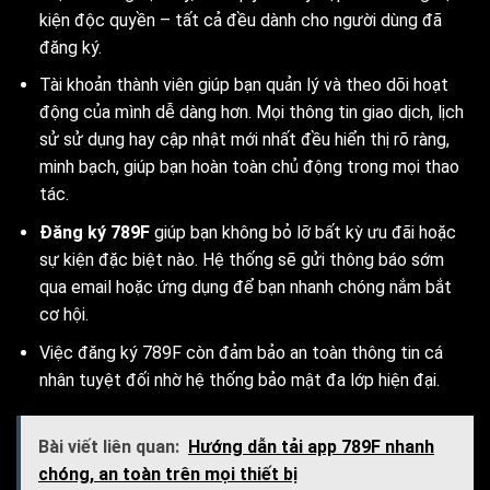
kiện độc quyền – tất cả đều dành cho người dùng đã
đăng ký.
Tài khoản thành viên giúp bạn quản lý và theo dõi hoạt
động của mình dễ dàng hơn. Mọi thông tin giao dịch, lịch
sử sử dụng hay cập nhật mới nhất đều hiển thị rõ ràng,
minh bạch, giúp bạn hoàn toàn chủ động trong mọi thao
tác.
Đăng ký 789F
giúp bạn không bỏ lỡ bất kỳ ưu đãi hoặc
sự kiện đặc biệt nào. Hệ thống sẽ gửi thông báo sớm
qua email hoặc ứng dụng để bạn nhanh chóng nắm bắt
cơ hội.
Việc đăng ký 789F còn đảm bảo an toàn thông tin cá
nhân tuyệt đối nhờ hệ thống bảo mật đa lớp hiện đại.
Bài viết liên quan:
Hướng dẫn tải app 789F nhanh
chóng, an toàn trên mọi thiết bị