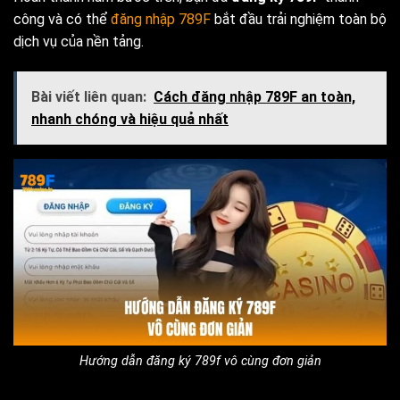
công và có thể
đăng nhập 789F
bắt đầu trải nghiệm toàn bộ
dịch vụ của nền tảng.
Bài viết liên quan:
Cách đăng nhập 789F an toàn,
nhanh chóng và hiệu quả nhất
Hướng dẫn đăng ký 789f vô cùng đơn giản