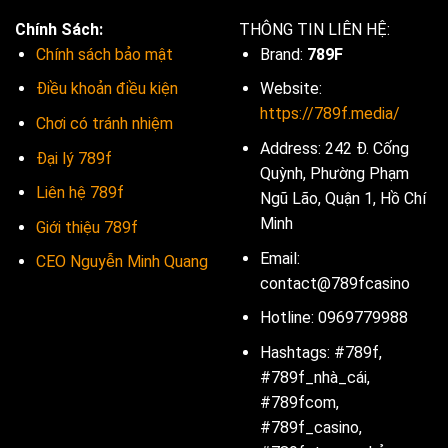
Chính Sách:
THÔNG TIN LIÊN HỆ:
Chính sách bảo mật
Brand:
789F
Điều khoản điều kiện
Website:
https://789f.media/
Chơi có tránh nhiệm
Address: 242 Đ. Cống
Đại lý 789f
Quỳnh, Phường Phạm
Liên hệ 789f
Ngũ Lão, Quận 1, Hồ Chí
Minh
Giới thiệu 789f
Email:
CEO Nguyễn Minh Quang
contact@789fcasino
Hotline: 0969779988
Hashtags: #789f,
#789f_nhà_cái,
#789fcom,
#789f_casino,