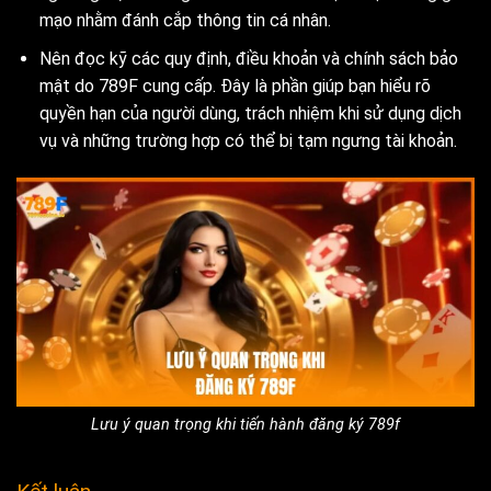
mạo nhằm đánh cắp thông tin cá nhân.
Nên đọc kỹ các quy định, điều khoản và chính sách bảo
mật do 789F cung cấp. Đây là phần giúp bạn hiểu rõ
quyền hạn của người dùng, trách nhiệm khi sử dụng dịch
vụ và những trường hợp có thể bị tạm ngưng tài khoản.
Lưu ý quan trọng khi tiến hành đăng ký 789f