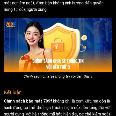
mật nghiêm ngặt, đảm bảo không ảnh hưởng đến quyền
riêng tư của người dùng.
Chính sách chia sẻ thông tin với bên thứ 3
Kết luận
Chính sách bảo mật 789f
không chỉ là cam kết, mà còn là
hành động cụ thể thể hiện trách nhiệm của nền tảng đối với
người dùng. Với hệ thống mã hóa hiện đại, cơ chế kiểm soát