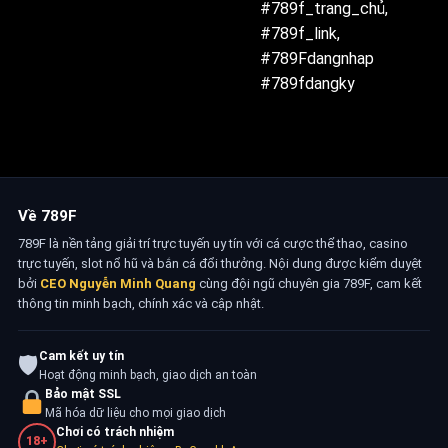
#789f_trang_chủ,
#789f_link,
#789Fdangnhap
#789fdangky
Về 789F
789F là nền tảng giải trí trực tuyến uy tín với cá cược thể thao, casino
trực tuyến, slot nổ hũ và bắn cá đổi thưởng. Nội dung được kiểm duyệt
bởi
CEO Nguyễn Minh Quang
cùng đội ngũ chuyên gia 789F, cam kết
thông tin minh bạch, chính xác và cập nhật.
Cam kết uy tín
🛡
Hoạt động minh bạch, giao dịch an toàn
Bảo mật SSL
Mã hóa dữ liệu cho mọi giao dịch
Chơi có trách nhiệm
18+