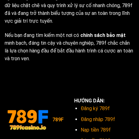
dữ liệu chặt chẽ và quy trình xử lý sự cố nhanh chóng, 789f
đã và đang trở thành biểu tượng của sự an toàn trong lĩnh
vực giải trí trực tuyến.
Nếu bạn đang tìm kiếm một nơi có
chính sách bảo mật
minh bạch, đáng tin cậy và chuyên nghiệp, 789f chắc chắn
là lựa chọn hàng đầu để bắt đầu hành trình cá cược an toàn
và trọn vẹn.
HƯỚNG DẪN:
Đăng ký 789f
Đăng nhập 789f
789F
Nạp tiền 789f