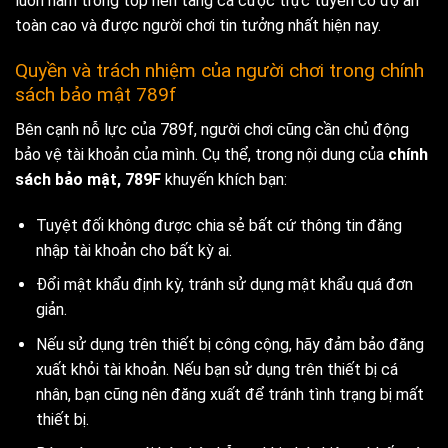
luôn nằm trong top nền tảng cá cược trực tuyến có độ an
toàn cao và được người chơi tin tưởng nhất hiện nay.
Quyền và trách nhiệm của người chơi trong chính
sách bảo mật 789f
Bên cạnh nỗ lực của 789f, người chơi cũng cần chủ động
bảo vệ tài khoản của mình. Cụ thể, trong nội dung của
chính
sách bảo mật, 789F
khuyến khích bạn:
Tuyệt đối không được chia sẻ bất cứ thông tin đăng
nhập tài khoản cho bất kỳ ai.
Đổi mật khẩu định kỳ, tránh sử dụng mật khẩu quá đơn
giản.
Nếu sử dụng trên thiết bị công cộng, hãy đảm bảo đăng
xuất khỏi tài khoản. Nếu bạn sử dụng trên thiết bị cá
nhân, bạn cũng nên đăng xuất để tránh tình trạng bị mất
thiết bị.