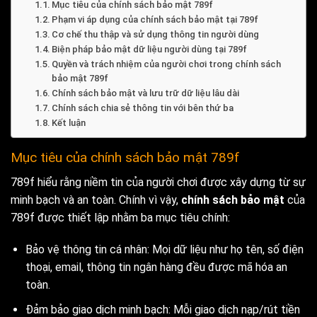
Mục tiêu của chính sách bảo mật 789f
Phạm vi áp dụng của chính sách bảo mật tại 789f
Cơ chế thu thập và sử dụng thông tin người dùng
Biện pháp bảo mật dữ liệu người dùng tại 789f
Quyền và trách nhiệm của người chơi trong chính sách
bảo mật 789f
Chính sách bảo mật và lưu trữ dữ liệu lâu dài
Chính sách chia sẻ thông tin với bên thứ ba
Kết luận
Mục tiêu của chính sách bảo mật 789f
789f hiểu rằng niềm tin của người chơi được xây dựng từ sự
minh bạch và an toàn. Chính vì vậy,
chính sách bảo mật
của
789f được thiết lập nhằm ba mục tiêu chính:
Bảo vệ thông tin cá nhân: Mọi dữ liệu như họ tên, số điện
thoại, email, thông tin ngân hàng đều được mã hóa an
toàn.
Đảm bảo giao dịch minh bạch: Mỗi giao dịch nạp/rút tiền