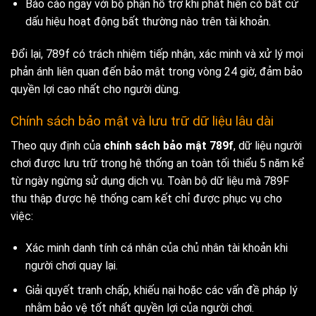
Báo cáo ngay với bộ phận hỗ trợ khi phát hiện có bất cứ
dấu hiệu hoạt động bất thường nào trên tài khoản.
Đổi lại, 789f có trách nhiệm tiếp nhận, xác minh và xử lý mọi
phản ánh liên quan đến bảo mật trong vòng 24 giờ, đảm bảo
quyền lợi cao nhất cho người dùng.
Chính sách bảo mật và lưu trữ dữ liệu lâu dài
Theo quy định của
chính sách bảo mật 789f
, dữ liệu người
chơi được lưu trữ trong hệ thống an toàn tối thiểu 5 năm kể
từ ngày ngừng sử dụng dịch vụ. Toàn bộ dữ liệu mà 789F
thu thập được hệ thống cam kết chỉ được phục vụ cho
việc:
Xác minh danh tính cá nhân của chủ nhân tài khoản khi
người chơi quay lại.
Giải quyết tranh chấp, khiếu nại hoặc các vấn đề pháp lý
nhằm bảo vệ tốt nhất quyền lợi của người chơi.