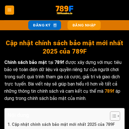
Bỏ
qua
nội
dung
ĐĂNG KÝ
ĐĂNG NHẬP
Cập nhật chính sách bảo mật mới nhất
2025 của 789F
Chính sách bảo mật
tại
789f
được xây dựng với mục tiêu
bảo vệ toàn diện dữ liệu và quyền riêng tư của người chơi
trong suốt quá trình tham gia cá cược, giải trí và giao dịch
trực tuyến. Bài viết này sẽ giúp bạn hiểu rõ hơn về tất cả
những thông tin chính sách và cam kết cụ thể mà
789f
áp
dụng trong chính sách bảo mật của mình.
Nội dung
Cập nhật chính sách bảo mật mới nhất 2025 của 789F