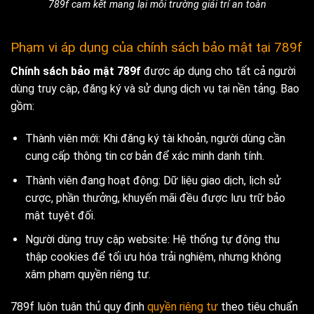
789f cam kết mang lại môi trường giải trí an toàn
Phạm vi áp dụng của chính sách bảo mật tại 789f
Chính sách bảo mật 789f
được áp dụng cho tất cả người
dùng truy cập, đăng ký và sử dụng dịch vụ tại nền tảng. Bao
gồm:
Thành viên mới: Khi đăng ký tài khoản, người dùng cần
cung cấp thông tin cơ bản để xác minh danh tính.
Thành viên đang hoạt động: Dữ liệu giao dịch, lịch sử
cược, phần thưởng, khuyến mãi đều được lưu trữ bảo
mật tuyệt đối.
Người dùng truy cập website: Hệ thống tự động thu
thập cookies để tối ưu hóa trải nghiệm, nhưng không
xâm phạm quyền riêng tư.
789f luôn tuân thủ quy định
quyền riêng tư
theo tiêu chuẩn