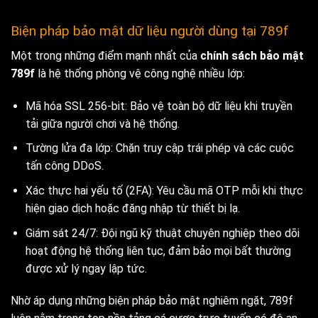
Biện pháp bảo mật dữ liệu người dùng tại 789f
Một trong những điểm mạnh nhất của
chính sách bảo mật
789f
là hệ thống phòng vệ công nghệ nhiều lớp:
Mã hóa SSL 256-bit: Bảo vệ toàn bộ dữ liệu khi truyền
tải giữa người chơi và hệ thống.
Tường lửa đa lớp: Chặn truy cập trái phép và các cuộc
tấn công DDoS.
Xác thực hai yếu tố (2FA): Yêu cầu mã OTP mỗi khi thực
hiện giao dịch hoặc đăng nhập từ thiết bị lạ.
Giám sát 24/7: Đội ngũ kỹ thuật chuyên nghiệp theo dõi
hoạt động hệ thống liên tục, đảm bảo mọi bất thường
được xử lý ngay lập tức.
Nhờ áp dụng những biện pháp bảo mật nghiêm ngặt, 789f