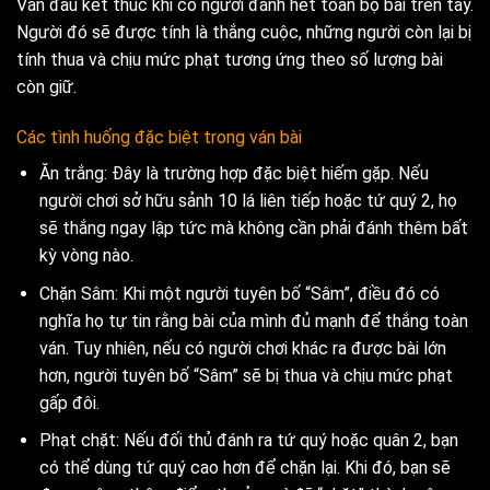
Ván đấu kết thúc khi có người đánh hết toàn bộ bài trên tay.
Người đó sẽ được tính là thắng cuộc, những người còn lại bị
tính thua và chịu mức phạt tương ứng theo số lượng bài
còn giữ.
Các tình huống đặc biệt trong ván bài
Ăn trắng: Đây là trường hợp đặc biệt hiếm gặp. Nếu
người chơi sở hữu sảnh 10 lá liên tiếp hoặc tứ quý 2, họ
sẽ thắng ngay lập tức mà không cần phải đánh thêm bất
kỳ vòng nào.
Chặn Sâm: Khi một người tuyên bố “Sâm”, điều đó có
nghĩa họ tự tin rằng bài của mình đủ mạnh để thắng toàn
ván. Tuy nhiên, nếu có người chơi khác ra được bài lớn
hơn, người tuyên bố “Sâm” sẽ bị thua và chịu mức phạt
gấp đôi.
Phạt chặt: Nếu đối thủ đánh ra tứ quý hoặc quân 2, bạn
có thể dùng tứ quý cao hơn để chặn lại. Khi đó, bạn sẽ