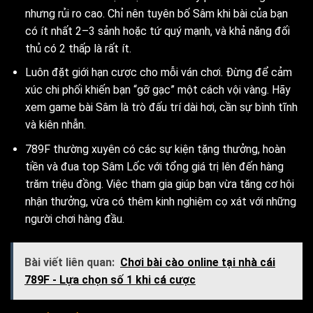
nhưng rủi ro cao. Chỉ nên tuyên bố Sâm khi bài của bạn
có ít nhất 2–3 sảnh hoặc tứ quý mạnh, và khả năng đối
thủ có 2 thấp là rất ít.
Luôn đặt giới hạn cược cho mỗi ván chơi. Đừng để cảm
xúc chi phối khiến bạn “gỡ gạc” một cách vội vàng. Hãy
xem game bài Sâm là trò đấu trí dài hơi, cần sự bình tĩnh
và kiên nhẫn.
789F thường xuyên có các sự kiện tặng thưởng, hoàn
tiền và đua top Sâm Lốc với tổng giá trị lên đến hàng
trăm triệu đồng. Việc tham gia giúp bạn vừa tăng cơ hội
nhận thưởng, vừa có thêm kinh nghiệm cọ xát với những
người chơi hàng đầu.
Bài viết liên quan:
Chơi bài cào online tại nhà cái
789F - Lựa chọn số 1 khi cá cược