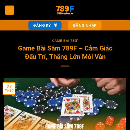
Bỏ
qua
nội
dung
ĐĂNG KÝ
ĐĂNG NHẬP
GAME BÀI 789F
Game Bài Sâm 789F – Cảm Giác
Đấu Trí, Thắng Lớn Mỗi Ván
27
Th10