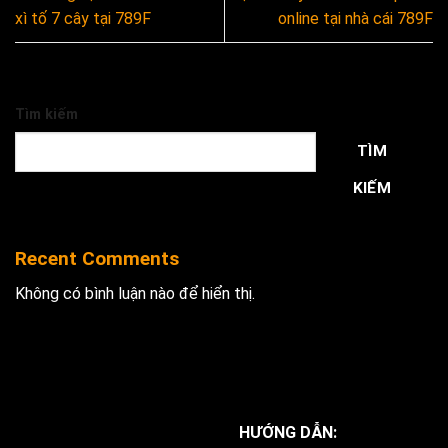
xì tố 7 cây tại 789F
online tại nhà cái 789F
Tìm kiếm
TÌM
KIẾM
Recent Comments
Không có bình luận nào để hiển thị.
HƯỚNG DẪN: