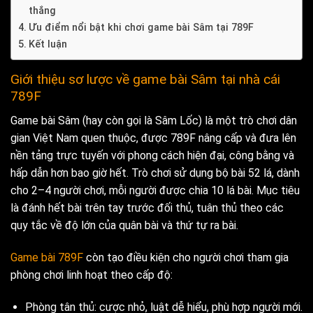
thắng
Ưu điểm nổi bật khi chơi game bài Sâm tại 789F
Kết luận
Giới thiệu sơ lược về game bài Sâm tại nhà cái
789F
Game bài Sâm (hay còn gọi là Sâm Lốc) là một trò chơi dân
gian Việt Nam quen thuộc, được 789F nâng cấp và đưa lên
nền tảng trực tuyến với phong cách hiện đại, công bằng và
hấp dẫn hơn bao giờ hết. Trò chơi sử dụng bộ bài 52 lá, dành
cho 2–4 người chơi, mỗi người được chia 10 lá bài. Mục tiêu
là đánh hết bài trên tay trước đối thủ, tuân thủ theo các
quy tắc về độ lớn của quân bài và thứ tự ra bài.
Game bài 789F
còn tạo điều kiện cho người chơi tham gia
phòng chơi linh hoạt theo cấp độ:
Phòng tân thủ: cược nhỏ, luật dễ hiểu, phù hợp người mới.