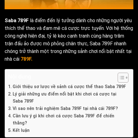
Saba 789F
là điểm đến lý tưởng dành cho những người yêu
thích thể thao và đam mê cá cược trực tuyến. Với hệ thống
công nghệ hiện đại, tỷ lệ kèo cạnh tranh cùng hàng trăm
trận đấu ảo được mô phỏng chân thực, Saba 789F nhanh
chóng trở thành một trong những sảnh chơi nổi bật nhất tại
nhà cái
789F.
Nội dung
Giới thiệu sơ lược về sảnh cá cược thể thao Saba 789F
Lý giải những ưu điểm nổi bật khi chơi cá cược tại
Saba 789F
Vì sao nên trải nghiệm Saba 789F tại nhà cái 789F?
Cần lưu ý gì khi chơi cá cược Saba 789F để chiến
thắng?
Kết luận