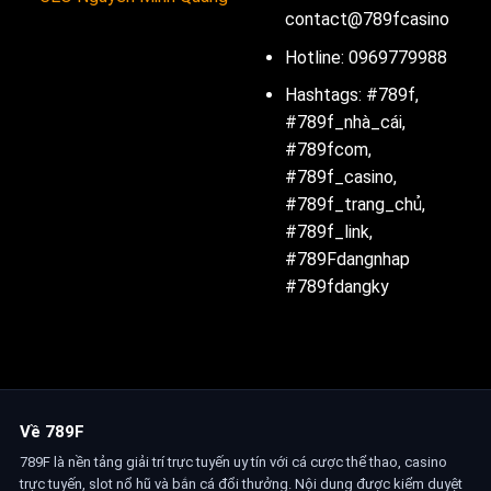
contact@789fcasino
Hotline: 0969779988
Hashtags: #789f,
#789f_nhà_cái,
#789fcom,
#789f_casino,
#789f_trang_chủ,
#789f_link,
#789Fdangnhap
#789fdangky
Về 789F
789F là nền tảng giải trí trực tuyến uy tín với cá cược thể thao, casino
trực tuyến, slot nổ hũ và bắn cá đổi thưởng. Nội dung được kiểm duyệt