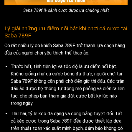
Saba 789f là sảnh cược được ưa chuộng nhất
Lý giải những ưu điểm nổi bật khi chơi cá cược tại
Saba 789F
Có rất nhiều lý do khiến Saba 789F trở thành lựa chọn hàng
đầu của người chơi yêu thích thể thao ảo.
Trước hết, tính tiện lợi và tốc độ là ưu điểm nổi bật.
Không giống như cá cược bóng đá thực, người chơi tại
Saba 789F không cần phải chờ đến giờ thi đấu. Các trận
đấu ảo được hệ thống tự động mô phỏng và diễn ra liên
tục, cho phép bạn tham gia đặt cược bất kỳ lúc nào
trong ngày.
Thứ hai, tỷ lệ kèo đa dạng và công bằng tuyệt đối. Tất
cả kèo cược trong Saba 789F đều được thiết lập dựa
trên thuật toán xác suất minh bạch, đảm bảo không có