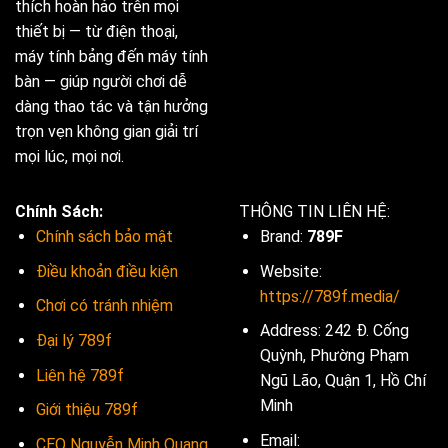
thích hoàn hảo trên mọi
thiết bị — từ điện thoại,
máy tính bảng đến máy tính
bàn — giúp người chơi dễ
dàng thao tác và tận hưởng
trọn vẹn không gian giải trí
mọi lúc, mọi nơi.
Chính Sách:
THÔNG TIN LIÊN HỆ:
Chính sách bảo mật
Brand:
789F
Điều khoản điều kiện
Website:
https://789f.media/
Chơi có tránh nhiệm
Address: 242 Đ. Cống
Đại lý 789f
Quỳnh, Phường Phạm
Liên hệ 789f
Ngũ Lão, Quận 1, Hồ Chí
Minh
Giới thiệu 789f
Email:
CEO Nguyễn Minh Quang