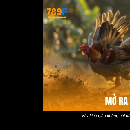
Vảy kích giáp không chỉ 