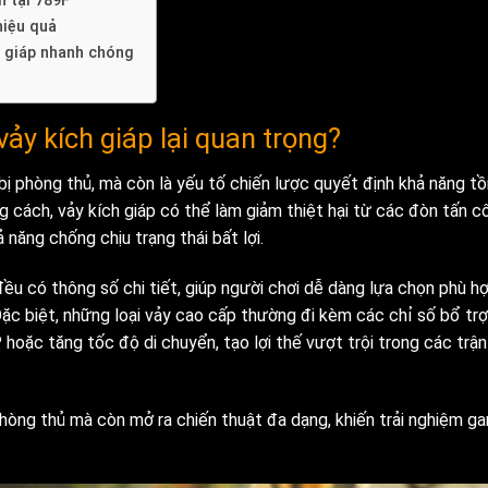
n tại 789F
hiệu quả
h giáp nhanh chóng
 vảy kích giáp lại quan trọng?
bị phòng thủ, mà còn là yếu tố chiến lược quyết định khả năng tồ
ng cách, vảy kích giáp có thể làm giảm thiệt hại từ các đòn tấn c
ả năng chống chịu trạng thái bất lợi.
p đều có thông số chi tiết, giúp người chơi dễ dàng lựa chọn phù h
Đặc biệt, những loại vảy cao cấp thường đi kèm các chỉ số bổ trợ
hoặc tăng tốc độ di chuyển, tạo lợi thế vượt trội trong các trận
phòng thủ mà còn mở ra chiến thuật đa dạng, khiến trải nghiệm g